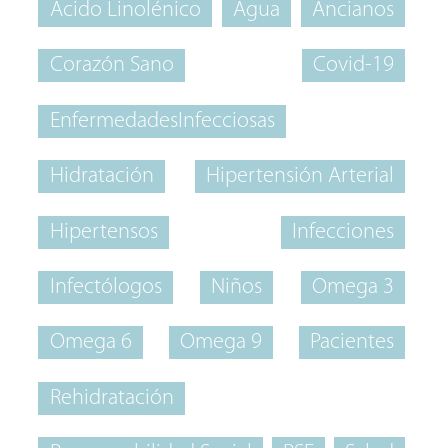
Acido Linolénico
Agua
Ancianos
Corazón Sano
Covid-19
EnfermedadesInfecciosas
Hidratación
Hipertensión Arterial
Hipertensos
Infecciones
Infectólogos
Niños
Omega 3
Omega 6
Omega 9
Pacientes
Rehidratación