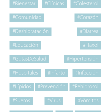
#Bienestar
#Clínicas
#Colesterol
#Comunidad
#Corazón
#Deshidratación
#Diarrea
#Educación
#Flaxol
#GotasDeSalud
#Hipertensión
#Hospitales
#Infarto
#Infección
#Lípidos
#Prevención
#Rehidrosol
#Sueros
#Virus
#Vómitos