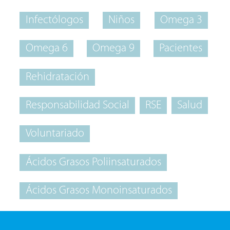
Infectólogos
Niños
Omega 3
Omega 6
Omega 9
Pacientes
Rehidratación
Responsabilidad Social
RSE
Salud
Voluntariado
Ácidos Grasos Poliinsaturados
Ácidos Grasos Monoinsaturados