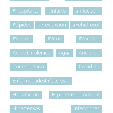
#Hospitales
#Infarto
#Infección
#Lípidos
#Prevención
#Rehidrosol
#Sueros
#Virus
#Vómitos
Acido Linolénico
Agua
Ancianos
Corazón Sano
Covid-19
EnfermedadesInfecciosas
Hidratación
Hipertensión Arterial
Hipertensos
Infecciones