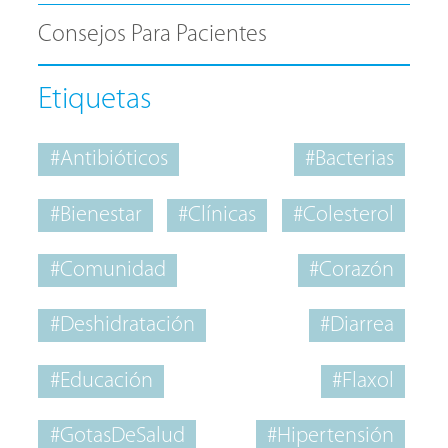
Consejos Para Pacientes
Etiquetas
#Antibióticos
#Bacterias
#Bienestar
#Clínicas
#Colesterol
#Comunidad
#Corazón
#Deshidratación
#Diarrea
#Educación
#Flaxol
#GotasDeSalud
#Hipertensión