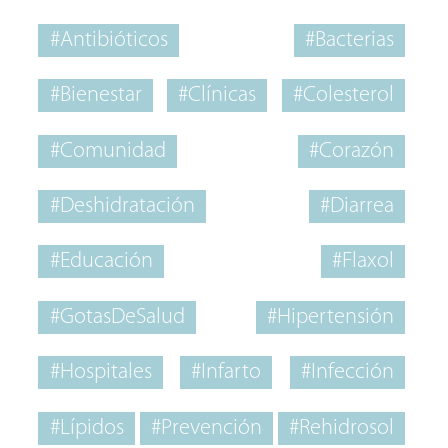
#Antibióticos
#Bacterias
#Bienestar
#Clínicas
#Colesterol
#Comunidad
#Corazón
#Deshidratación
#Diarrea
#Educación
#Flaxol
#GotasDeSalud
#Hipertensión
#Hospitales
#Infarto
#Infección
#Lípidos
#Prevención
#Rehidrosol