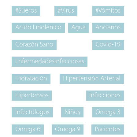
#Sueros
#Virus
#Vómitos
Acido Linolénico
Agua
Ancianos
Corazón Sano
Covid-19
EnfermedadesInfecciosas
Hidratación
Hipertensión Arterial
Hipertensos
Infecciones
Infectólogos
Niños
Omega 3
Omega 6
Omega 9
Pacientes