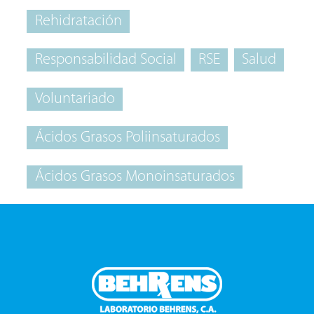
Rehidratación
Responsabilidad Social
RSE
Salud
Voluntariado
Ácidos Grasos Poliinsaturados
Ácidos Grasos Monoinsaturados